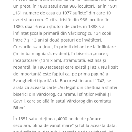
un preot; în 1880 satul avea 966 locuitori, iar în 1901
„161 numere de casa cu 1077 suflete” din care 10
evrei și un rom. O cifra tristă: din 966 locuitori în
1880, doar 6 erau știutori de carte. în 1888 s-a
înființat școala primară din Vârciorog cu 134 copii
între 7 și 13 ani și două posturi de învățători.
Cursurile s-au ținut, în primii doi ani de la înființare
(în limba maghiară, evident), în biserica „mare și
încăpătoare” (13m x 5m), strămutată, extinsă și
reparată, la 1860 (aceeași care există și azi). Nu lipsit
de importanță este faptul ca, pe prima pagină a
Evangheliei tiparităa la București în anul 1742, se
arată ca aceasta carte „Au legat din cheltuiala sfintei
biserici din Vârciorog, cu hramul sfinților Mihai și
Gavril, care se află în satul Vârciorog din comitatul
Bihor”.
În 1851 satul deținea „4000 holde de pădure
seculară, plină de vânat mare” și tot la această dată,