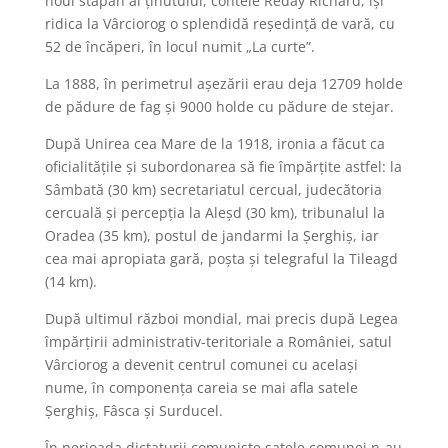
noul stăpân al ținutului, contele Reday Richard, iși
ridica la Vârciorog o splendidă reședință de vară, cu
52 de încăperi, în locul numit „La curte”.
La 1888, în perimetrul așezării erau deja 12709 holde
de pădure de fag și 9000 holde cu pădure de stejar.
După Unirea cea Mare de la 1918, ironia a făcut ca
oficialitățile și subordonarea să fie împărțite astfel: la
Sâmbată (30 km) secretariatul cercual, judecătoria
cercuală și percepția la Aleșd (30 km), tribunalul la
Oradea (35 km), postul de jandarmi la Șerghiș, iar
cea mai apropiata gară, poșta și telegraful la Tileagd
(14 km).
După ultimul război mondial, mai precis după Legea
împărțirii administrativ-teritoriale a României, satul
Vârciorog a devenit centrul comunei cu același
nume, în componența careia se mai afla satele
Șerghiș, Fâsca și Surducel.
În perioada dictaturii comuniste satele comunei n-au