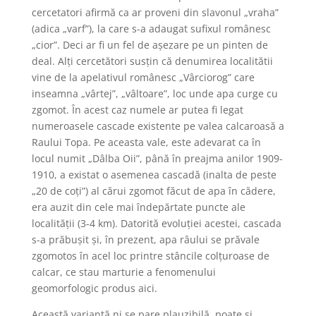
cercetatori afirmă ca ar proveni din slavonul „vraha”
(adica „varf”), la care s-a adaugat sufixul românesc
„cior”. Deci ar fi un fel de așezare pe un pinten de
deal. Alți cercetători susțin că denumirea localitătii
vine de la apelativul românesc „Vârciorog” care
inseamna „vârtej”, „vâltoare”, loc unde apa curge cu
zgomot. În acest caz numele ar putea fi legat
numeroasele cascade existente pe valea calcaroasă a
Raului Topa. Pe aceasta vale, este adevarat ca în
locul numit „Dâlba Oii”, până în preajma anilor 1909-
1910, a existat o asemenea cascadă (inalta de peste
„20 de coți”) al cărui zgomot făcut de apa în cădere,
era auzit din cele mai îndepărtate puncte ale
localității (3-4 km). Datorită evoluției acestei, cascada
s-a prăbușit și, în prezent, apa râului se prăvale
zgomotos în acel loc printre stâncile colțuroase de
calcar, ce stau marturie a fenomenului
geomorfologic produs aici.
Această variantă ni se pare plauzibilă, poate și