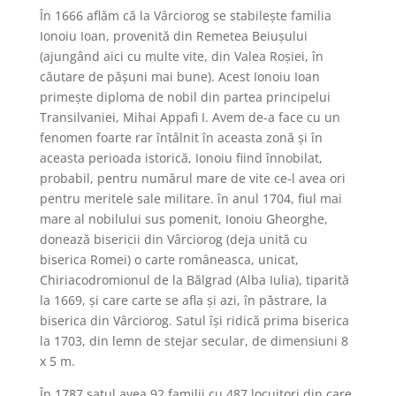
În 1666 aflăm că la Vârciorog se stabilește familia
Ionoiu Ioan, provenită din Remetea Beiușului
(ajungând aici cu multe vite, din Valea Roșiei, în
căutare de pășuni mai bune). Acest Ionoiu Ioan
primește diploma de nobil din partea principelui
Transilvaniei, Mihai Appafi I. Avem de-a face cu un
fenomen foarte rar întâlnit în aceasta zonă și în
aceasta perioada istorică, Ionoiu fiind înnobilat,
probabil, pentru numărul mare de vite ce-l avea ori
pentru meritele sale militare. în anul 1704, fiul mai
mare al nobilului sus pomenit, Ionoiu Gheorghe,
donează bisericii din Vârciorog (deja unită cu
biserica Romei) o carte româneasca, unicat,
Chiriacodromionul de la Bălgrad (Alba Iulia), tiparită
la 1669, și care carte se afla și azi, în păstrare, la
biserica din Vârciorog. Satul își ridică prima biserica
la 1703, din lemn de stejar secular, de dimensiuni 8
x 5 m.
În 1787 satul avea 92 familii cu 487 locuitori din care