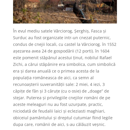
În evul mediu satele Vârciorog, Șerghiș, Fasca și
Surduc au fost organizate intr-un cnezat puternic,
condus de cnejii locali, cu castel la Vârciorog. în 1552
așezarea avea 24 de gospodării (12 porti). în 1604
este pomenit stăpânul acestui ținut, nobilul Rafael
Zichi, a cărui stăpânire era simbolica, cum simbolică
era și darea anuală ce o primea acesta de la
populația româneasca de aici, ca semn al
recunoașterii suveranității sale: 2 miei, 4 iezi, 3
căpițe de fân și 3 căruțe (cu o osie) de „doage” de
stejar. Puterea și privilegiile cnejilor români de pe
aceste meleaguri nu au fost uzurpate, practic,
niciodată de feudalii laici și ecleziasti maghiari,
obiceiul pamântului și dreptul cutumiar fiind legile
dupa care, românii de aici, s-au călăuzit veșnic.