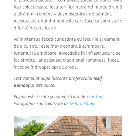
fost colectivizate, locuitorii lor netrăind marea dramă
a țărănimii române – dezmoștenirea de pământ.
Acesta este unul din motivele care face ca zona sa fie
diferită de alte locuri.
Vă invităm sa faceți cunoștință cu locurile și oamenii
de aici. Totul este într-o continuă schimbare,
turismul ia amploare, investițiile în infrastructură se
fac simțite, iar acest sat tradițional românesc, încet,
încet se îndreaptă spre Europa.
Text compilat după lucrarea profesorului
Iosif
Gomboș
și alte surse.
Pagina este creată și administrată de
Sebi Tonț
.
Fotografiile sunt realizate de
Defoto Studio
.