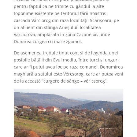
pentru faptul ca ne trimite cu gândul la alte
toponime existente pe teritoriul țării noastre:
cascada Vârciorog din raza localității Scărișoara, pe
un afluent din stânga Arieșului; localitatea
Vârciorova, amplasată în zona Cazanelor, unde
Dunărea curgea cu mare zgomot.
De asemenea trebuie ținut cont și de legenda unei
posibile bătălii din Evul mediu, între turci și unguri,
care ar fi putut avea loc pe raza comunei. Denumirea
maghiară a satului este Vércsorog, care ar putea veni
de la această “curgere de sânge – vér csorog”.